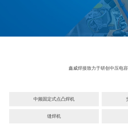
鑫威焊接致力于研创中压电容
中频固定式点凸焊机
缝焊机